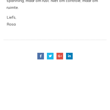
spanning, maar om rust. Niet om controle, maar om
ruimte.
Liefs,
Rosa