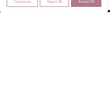
Customize
Reject All
Accept All
ROSA ROOD
Zelfstandige en Luxe Escort | Geregistreerd Dame van Plezier
| Girlfriend Experience
Voor boekingen of vragen verzoek ik je het contactformulier in
te vullen.
rosa.rood.afspraak@gmail.com | +31639210366
Home